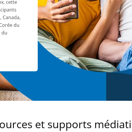
x, cette
icipants
e, Canada,
 Corée du
s du
ources et supports médiat