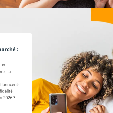
marché :
aux
ns, la
fluencent-
fidélité
 2026 ?