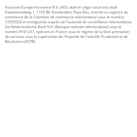
Assurant Europe Insurance N.V. (AEI), dont le siège social est situé
Paasheuvelweg 1, 1105 BE Amsterdam, Pays-Bas, inscrite au registre du
commerce de la Chambre de commerce néerlandaise sous le numéro
72959320 et enregistrée auprès de l'autorité de surveillance néerlandaise,
De Nederlandsche Bank N.V. (Banque centrale néerlandaise) sous le
numéro R161237, opérant en France sous le régime de la libre prestation
de services sous la supervision de l'Autorité de Contrôle Prudentiel et de
Résolution (ACPR).