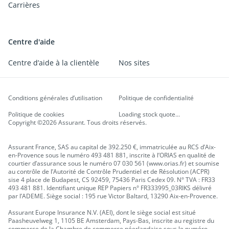
Carrières
Centre d'aide
Centre d’aide à la clientèle
Nos sites
Conditions générales d’utilisation
Politique de confidentialité
Politique de cookies
Loading stock quote...
Copyright ©2026 Assurant. Tous droits réservés.
Assurant France, SAS au capital de 392.250 €, immatriculée au RCS d’Aix-
en-Provence sous le numéro 493 481 881, inscrite à l’ORIAS en qualité de
courtier d’assurance sous le numéro 07 030 561 (www.orias.fr) et soumise
au contrôle de l’Autorité de Contrôle Prudentiel et de Résolution (ACPR)
sise 4 place de Budapest, CS 92459, 75436 Paris Cedex 09. N° TVA : FR33
493 481 881. Identifiant unique REP Papiers n° FR333995_03RIKS délivré
par l’ADEME. Siège social : 195 rue Victor Baltard, 13290 Aix-en-Provence.
Assurant Europe Insurance N.V. (AEI), dont le siège social est situé
Paasheuvelweg 1, 1105 BE Amsterdam, Pays-Bas, inscrite au registre du
commerce de la Chambre de commerce néerlandaise sous le numéro